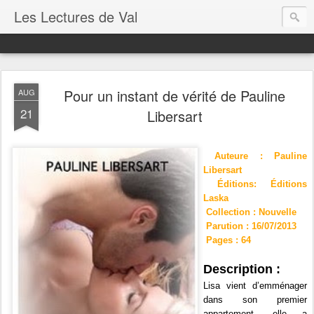
Les Lectures de Val
Pour un instant de vérité de Pauline
AUG
21
Libersart
Auteure : Pauline
Libersart
Éditions:
Éditions
Laska
Collection : Nouvelle
Parution : 16/07/2013
Pages : 64
Description :
Lisa vient d’emménager
dans son premier
appartement, elle a